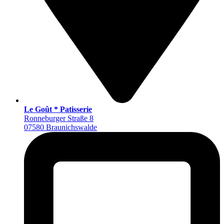
Le Goût * Patisserie
Ronneburger Straße 8
07580 Braunichswalde