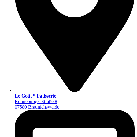
Le Goût * Patisserie
Ronneburger Straße 8
07580 Braunichswalde